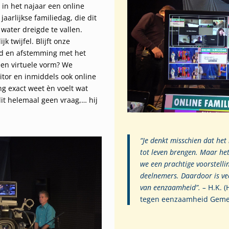
 in het najaar een online
jaarlijkse familiedag, die dit
water dreigde te vallen.
k twijfel. Blijft onze
heid en afstemming met het
een virtuele vorm? We
itor en inmiddels ook online
ng exact weet èn voelt wat
it helemaal geen vraag,… hij
“Je denkt misschien dat het 
tot leven brengen. Maar he
we een prachtige voorstell
deelnemers. Daardoor is ve
van eenzaamheid”. –
H.K. (
tegen eenzaamheid Geme