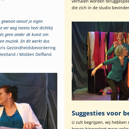
verhalen worden teruggespee
die zich in de studio bevind
 je gewoon vanuit je eigen
e ver weg ineens heel dichtbij
 als geen ander de kunst om
 en muziek. En dit werkt dus
aris Gezondheidsbevordering
estland / Midden Delfland
Suggesties voor be
U zult begrijpen, wij hebben
hopen binnenkort meer online