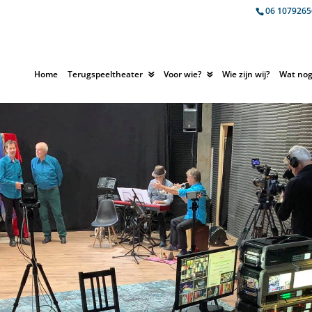
06 1079265
Home
Terugspeeltheater
Voor wie?
Wie zijn wij?
Wat nog