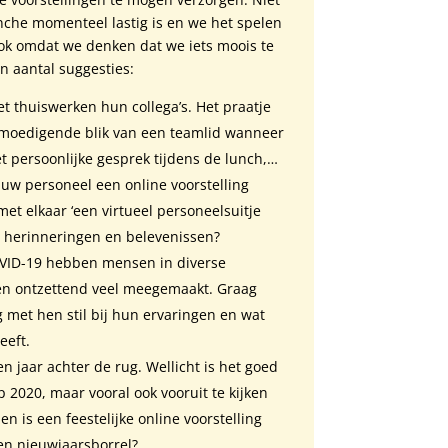
nche momenteel lastig is en we het spelen
ok omdat we denken dat we iets moois te
 aantal suggesties:
 thuiswerken hun collega’s. Het praatje
emoedigende blik van een teamlid wanneer
et persoonlijke gesprek tijdens de lunch,…
 uw personeel een online voorstelling
et elkaar ‘een virtueel personeelsuitje
 herinneringen en belevenissen?
OVID-19 hebben mensen in diverse
en ontzettend veel meegemaakt. Graag
g met hen stil bij hun ervaringen en wat
eeft.
jaar achter de rug. Wellicht is het goed
 2020, maar vooral ook vooruit te kijken
n is een feestelijke online voorstelling
een nieuwjaarsborrel?