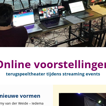
Online voorstellinge
terugspeeltheater tijdens streaming events
m nieuwe vormen
omy van der Weide – Iedema