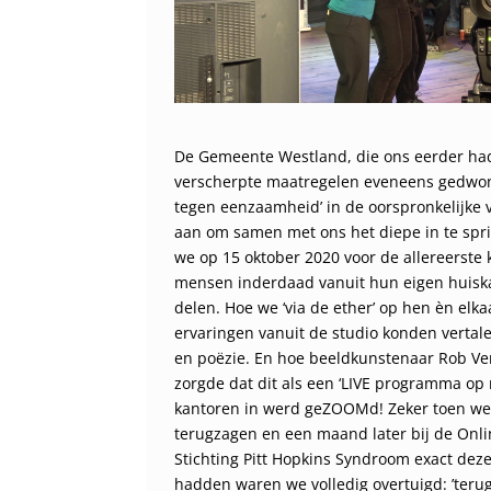
De Gemeente Westland, die ons eerder ha
verscherpte maatregelen eveneens gedwo
tegen eenzaamheid’ in de oorspronkelijke 
aan om samen met ons het diepe in te spr
we op 15 oktober 2020 voor de allereerste
mensen inderdaad vanuit hun eigen huisk
delen. Hoe we ‘via de ether’ op hen èn e
ervaringen vanuit de studio konden vertal
en poëzie. En hoe beeldkunstenaar Rob Ve
zorgde dat dit als een ‘LIVE programma op
kantoren in werd geZOOMd! Zeker toen we
terugzagen en een maand later bij de Onl
Stichting Pitt Hopkins Syndroom exact dez
hadden waren we volledig overtuigd: ’teru