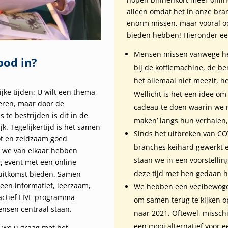
alleen omdat het in onze bra
enorm missen, maar vooral o
bieden hebben! Hieronder een
Mensen missen vanwege het
bod in?
bij de koffiemachine, de b
het allemaal niet meezit, h
jke tijden: U wilt een thema-
Wellicht is het een idee om
seren, maar door de
cadeau te doen waarin we m
 te bestrijden is dit in de
maken’ langs hun verhalen,
k. Tegelijkertijd is het samen
Sinds het uitbreken van C
ot en zeldzaam goed
branches keihard gewerkt 
 we van elkaar hebben
staan we in een voorstellin
 event met een online
deze tijd met hen gedaan h
 uitkomst bieden. Samen
en informatief, leerzaam,
We hebben een veelbewogen 
actief LIVE programma
om samen terug te kijken op
ensen centraal staan.
naar 2021. Oftewel, misschie
een mooi alternatief voor 
en we u graag met het