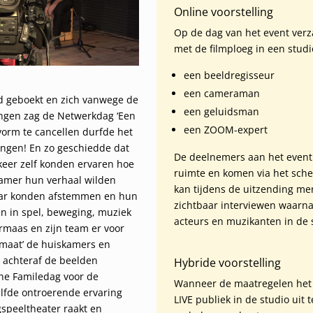
Online voorstelling
Op de dag van het event ver
met de filmploeg in een studi
een beeldregisseur
een cameraman
d geboekt en zich vanwege de
een geluidsman
ngen zag de Netwerkdag ‘Een
een ZOOM-expert
vorm te cancellen durfde het
ingen! En zo geschiedde dat
De deelnemers aan het event
 keer zelf konden ervaren hoe
ruimte en komen via het scher
amer hun verhaal wilden
kan tijdens de uitzending men
lkaar konden afstemmen en hun
zichtbaar interviewen waarna
en in spel, beweging, muziek
acteurs en muzikanten in de
rmaas en zijn team er voor
 maat’ de huiskamers en
 achteraf de beelden
Hybride voorstelling
ine Familedag voor de
Wanneer de maatregelen het 
elfde ontroerende ervaring
LIVE publiek in de studio uit
gspeeltheater raakt en