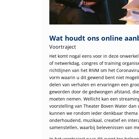
Wat houdt ons online aan
Voortraject
Het komt nogal eens voor in deze onwerkeli
of netwerkdag, congres of training organi
richtlijnen van het RIVM om het Coronavirus
vorm waarin u dit gewend bent niet mogelij
delen van verhalen en ervaringen een gro
geworden door de gedwongen afstand, die
moeten nemen. Wellicht kan een streaming
voorstelling van Theater Boven Water dan
kunnen we rondom ieder denkbaar thema e
onderhoudend, muzikaal, creatief en inter
samenstellen, waarbij belevenissen van m
In het voortraject naar dit event toe help