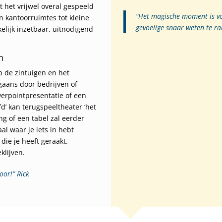
t het vrijwel overal gespeeld
“Het magische moment is vo
n kantoorruimtes tot kleine
gevoelige snaar weten te ra
elijk inzetbaar, uitnodigend
n
 de zintuigen en het
gaans door bedrijven of
erpointpresentatie of een
d’ kan terugspeeltheater ‘het
g of een tabel zal eerder
l waar je iets in hebt
 die je heeft geraakt.
klijven.
or!” Rick