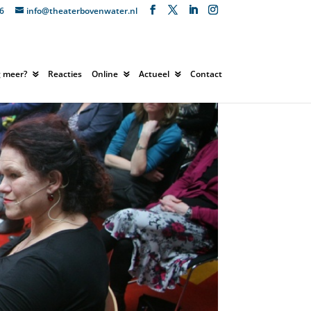
6
info@theaterbovenwater.nl
 meer?
Reacties
Online
Actueel
Contact