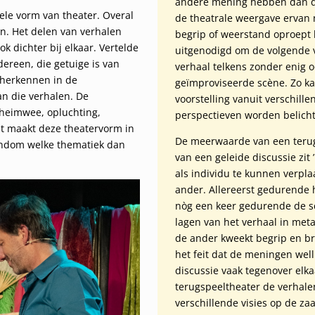
andere mening hebben dan de 
sele vorm van theater. Overal
de theatrale weergave ervan n
en. Het delen van verhalen
begrip of weerstand oproept b
 dichter bij elkaar. Vertelde
uitgenodigd om de volgende ve
ereen, die getuige is van
verhaal telkens zonder enig 
s herkennen in de
geïmproviseerde scène. Zo ka
n die verhalen. De
voorstelling vanuit verschille
 heimwee, opluchting,
perspectieven worden belicht
Dit maakt deze theatervorm in
De meerwaarde van een terug
rondom welke thematiek dan
van een geleide discussie zit
als individu te kunnen verpla
ander. Allereerst gedurende h
nòg een keer gedurende de s
lagen van het verhaal in met
de ander kweekt begrip en b
het feit dat de meningen well
discussie vaak tegenover elka
terugspeeltheater de verhal
verschillende visies op de za