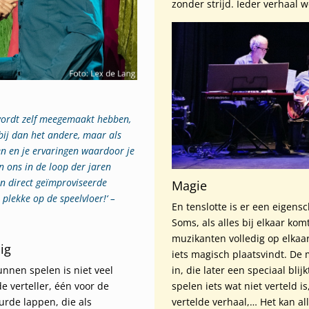
zonder strijd. Ieder verhaal
d wordt zelf meegemaakt hebben,
bij dan het andere, maar als
en en je ervaringen waardoor je
n ons in de loop der jaren
in direct geïmproviseerde
Magie
 plekke op de speelvloer!‘ –
En tenslotte is er een eigensc
Soms, als alles bij elkaar kom
muzikanten volledig op elkaa
ig
iets magisch plaatsvindt. De
nnen spelen is niet veel
in, die later een speciaal blijk
e verteller, één voor de
spelen iets wat niet verteld is
urde lappen, die als
vertelde verhaal,… Het kan a