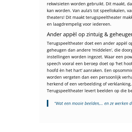
rekwisieten worden gebruikt. Dit maakt, da
kan worden. Van aula’s tot speellokalen, va
theaters! Dit maakt terugspeeltheater makk
en laagdrempelig voor iedereen.
Ander appèl op zintuig & geheuge
Terugspeeltheater doet een ander appèl op
geheugen dan andere ‘middelen’, die door
instellingen worden ingezet. Waar een pow
speech vooral een beroep doet op ‘het hoof
hoofd èn het hart’ aanraken. Een opsommin
worden vergeten dan een persoonlijk verhaa
herkend of een verbeelding of verklanking,
Terugspeeltheater levert beelden op die be
“Wat een mooie beelden,… en
ze
werken do